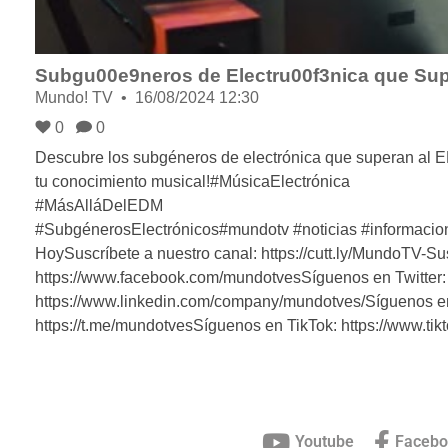
Subgu00e9neros de Electru00f3nica que Sup
Mundo! TV
16/08/2024 12:30
0
0
Descubre los subgéneros de electrónica que superan al E
tu conocimiento musical!#MúsicaElectrónica
#MásAlláDelEDM
#SubgénerosElectrónicos#mundotv #noticias #informacion
HoySuscríbete a nuestro canal: https://cutt.ly/MundoTV-
https://www.facebook.com/mundotvesSíguenos en Twitter: 
https://www.linkedin.com/company/mundotves/Síguenos e
https://t.me/mundotvesSíguenos en TikTok: https://www.t
Youtube
Facebo