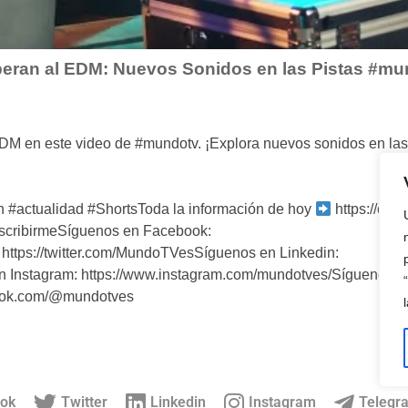
eran al EDM: Nuevos Sonidos en las Pistas #mu
DM en este video de #mundotv. ¡Explora nuevos sonidos en las 
 #actualidad #ShortsToda la información de hoy
https://cut
SuscribirmeSíguenos en Facebook:
https://twitter.com/MundoTVesSíguenos en Linkedin:
n Instagram: https://www.instagram.com/mundotves/Síguenos e
iktok.com/@mundotves
ok
Twitter
Linkedin
Instagram
Telegr