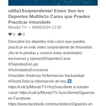
u00a1Sorprendente! Estos Son los
Deportes Mu00e1s Caros que Puedes
Practicar #mundotv
Mundo! TV
06/08/2024 12:30
0
0
Descubre los deportes más caros que puedes
practicar en este video sorprendente de #mundotv.
¡No te lo pierdas y conoce estas actividades
exclusivas y lujosas!#DeportesCaros
#DeportesDeLujo
#ActividadesExclusivas
#mundotv #noticias #informacion #actualidad
#ShortsToda la información de hoy
https://cutt.ly/MundoTV-HoySuscríbete a nuestro
canal: https://cutt.ly/MundoTV-SuscribirmeSíguenos
en Facebook:
https://www.facebook.com/mundotvesSíguenos en