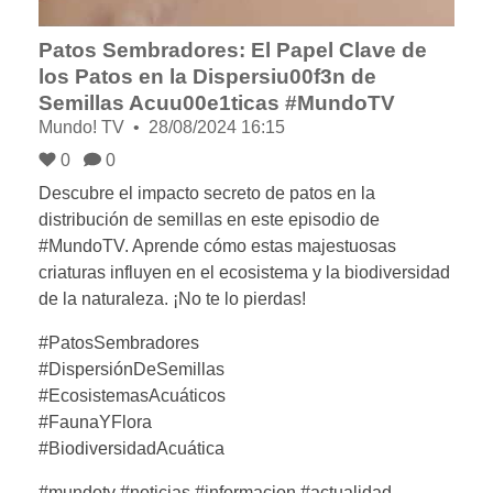
Patos Sembradores: El Papel Clave de
los Patos en la Dispersiu00f3n de
Semillas Acuu00e1ticas #MundoTV
Mundo! TV
28/08/2024 16:15
0
0
Descubre el impacto secreto de patos en la
distribución de semillas en este episodio de
#MundoTV. Aprende cómo estas majestuosas
criaturas influyen en el ecosistema y la biodiversidad
de la naturaleza. ¡No te lo pierdas!
#PatosSembradores
#DispersiónDeSemillas
#EcosistemasAcuáticos
#FaunaYFlora
#BiodiversidadAcuática
#mundotv #noticias #informacion #actualidad