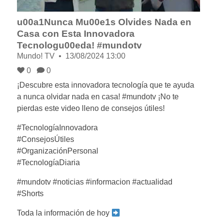
u00a1Nunca Mu00e1s Olvides Nada en
Casa con Esta Innovadora
Tecnologu00eda! #mundotv
Mundo! TV
13/08/2024 13:00
0
0
¡Descubre esta innovadora tecnología que te ayuda
a nunca olvidar nada en casa! #mundotv ¡No te
pierdas este video lleno de consejos útiles!
#TecnologíaInnovadora
#ConsejosÚtiles
#OrganizaciónPersonal
#TecnologíaDiaria
#mundotv #noticias #informacion #actualidad
#Shorts
Toda la información de hoy