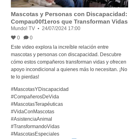
Mascotas y Personas con Discapacidad:
Compau00f1eros que Transforman Vidas
Mundo! TV
24/07/2024 17:00
0
0
Este video explora la increíble relación entre
mascotas y personas con discapacidad. Descubre
cómo estos compañeros transforman vidas y ofrecen
apoyo incondicional a quienes más lo necesitan. ¡No
te lo pierdas!
#MascotasYDiscapacidad
#CompañerosDeVida
#MascotasTerapéuticas
#VidaConMascotas
#AsistenciaAnimal
#TransformandoVidas
#MascotasEspeciales