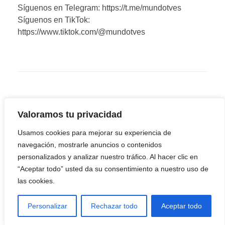
Síguenos en Telegram: https://t.me/mundotves
Síguenos en TikTok:
https://www.tiktok.com/@mundotves
Valoramos tu privacidad
Usamos cookies para mejorar su experiencia de
navegación, mostrarle anuncios o contenidos
personalizados y analizar nuestro tráfico. Al hacer clic en
“Aceptar todo” usted da su consentimiento a nuestro uso de
las cookies.
Youtube
Facebook
Twitter
Linkedin
Instagram
Telegram
Personalizar
Rechazar todo
Aceptar todo
TikTok
Reddit