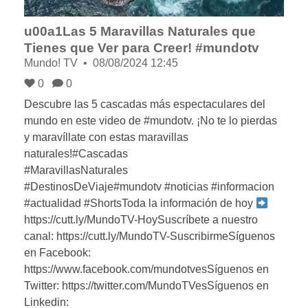
u00a1Las 5 Maravillas Naturales que
Tienes que Ver para Creer! #mundotv
Mundo! TV
08/08/2024 12:45
0
0
Descubre las 5 cascadas más espectaculares del
mundo en este video de #mundotv. ¡No te lo pierdas
y maravíllate con estas maravillas
naturales!#Cascadas
#MaravillasNaturales
#DestinosDeViaje#mundotv #noticias #informacion
#actualidad #ShortsToda la información de hoy
https://cutt.ly/MundoTV-HoySuscríbete a nuestro
canal: https://cutt.ly/MundoTV-SuscribirmeSíguenos
en Facebook:
https://www.facebook.com/mundotvesSíguenos en
Twitter: https://twitter.com/MundoTVesSíguenos en
Linkedin: