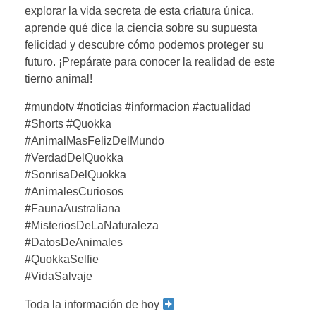
explorar la vida secreta de esta criatura única,
aprende qué dice la ciencia sobre su supuesta
felicidad y descubre cómo podemos proteger su
futuro. ¡Prepárate para conocer la realidad de este
tierno animal!
#mundotv #noticias #informacion #actualidad
#Shorts #Quokka
#AnimalMasFelizDelMundo
#VerdadDelQuokka
#SonrisaDelQuokka
#AnimalesCuriosos
#FaunaAustraliana
#MisteriosDeLaNaturaleza
#DatosDeAnimales
#QuokkaSelfie
#VidaSalvaje
Toda la información de hoy