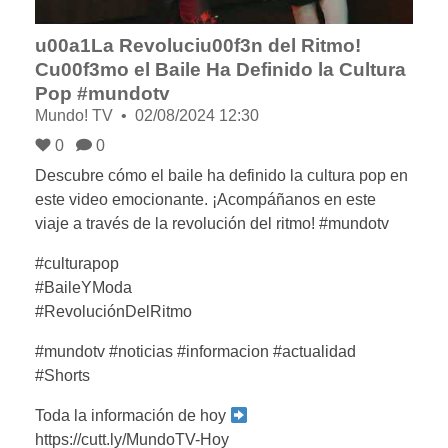
u00a1La Revoluciu00f3n del Ritmo!
Cu00f3mo el Baile Ha Definido la Cultura
Pop #mundotv
Mundo! TV
02/08/2024 12:30
0
0
Descubre cómo el baile ha definido la cultura pop en
este video emocionante. ¡Acompáñanos en este
viaje a través de la revolución del ritmo! #mundotv
#culturapop
#BaileYModa
#RevoluciónDelRitmo
#mundotv #noticias #informacion #actualidad
#Shorts
Toda la información de hoy
https://cutt.ly/MundoTV-Hoy