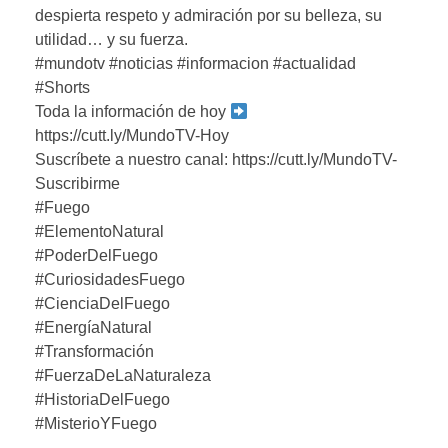
despierta respeto y admiración por su belleza, su
utilidad… y su fuerza.
#mundotv #noticias #informacion #actualidad
#Shorts
Toda la información de hoy
https://cutt.ly/MundoTV-Hoy
Suscríbete a nuestro canal: https://cutt.ly/MundoTV-
Suscribirme
#Fuego
#ElementoNatural
#PoderDelFuego
#CuriosidadesFuego
#CienciaDelFuego
#EnergíaNatural
#Transformación
#FuerzaDeLaNaturaleza
#HistoriaDelFuego
#MisterioYFuego