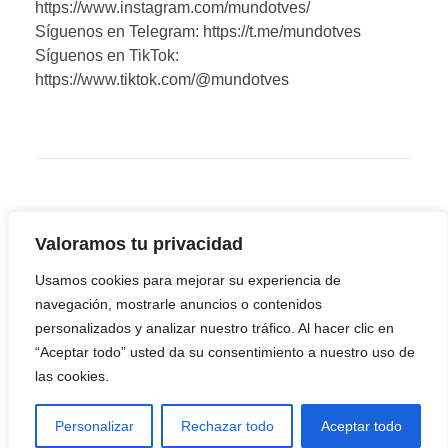
https://www.instagram.com/mundotves/
Síguenos en Telegram: https://t.me/mundotves
Síguenos en TikTok:
https://www.tiktok.com/@mundotves
Valoramos tu privacidad
Usamos cookies para mejorar su experiencia de
navegación, mostrarle anuncios o contenidos
personalizados y analizar nuestro tráfico. Al hacer clic en
“Aceptar todo” usted da su consentimiento a nuestro uso de
las cookies.
Youtube
Facebook
Twitter
Linkedin
Instagram
Telegram
Personalizar
Rechazar todo
Aceptar todo
TikTok
Reddit