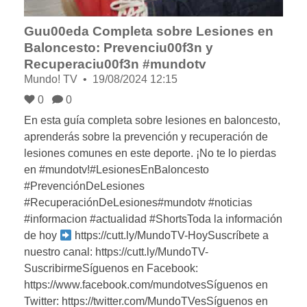
Guu00eda Completa sobre Lesiones en
Baloncesto: Prevenciu00f3n y
Recuperaciu00f3n #mundotv
Mundo! TV
19/08/2024 12:15
0
0
En esta guía completa sobre lesiones en baloncesto,
aprenderás sobre la prevención y recuperación de
lesiones comunes en este deporte. ¡No te lo pierdas
en #mundotv!#LesionesEnBaloncesto
#PrevenciónDeLesiones
#RecuperaciónDeLesiones#mundotv #noticias
#informacion #actualidad #ShortsToda la información
de hoy
https://cutt.ly/MundoTV-HoySuscríbete a
nuestro canal: https://cutt.ly/MundoTV-
SuscribirmeSíguenos en Facebook:
https://www.facebook.com/mundotvesSíguenos en
Twitter: https://twitter.com/MundoTVesSíguenos en