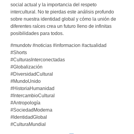
social actual y la importancia del respeto
intercultural. No te pierdas este análisis profundo
sobre nuestra identidad global y cómo la unión de
diferentes raíces crea un futuro lleno de infinitas
posibilidades para todos.
#mundotv #noticias #informacion #actualidad
#Shorts
#CulturasInterconectadas
#Globalización
#DiversidadCultural
#MundoUnido
#HistoriaHumanidad
#IntercambioCultural
#Antropología
#SociedadModerna
#IdentidadGlobal
#CulturaMundial