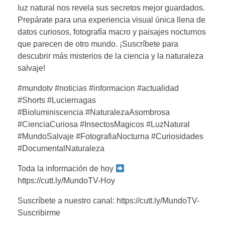
luz natural nos revela sus secretos mejor guardados.
Prepárate para una experiencia visual única llena de
datos curiosos, fotografía macro y paisajes nocturnos
que parecen de otro mundo. ¡Suscríbete para
descubrir más misterios de la ciencia y la naturaleza
salvaje!
#mundotv #noticias #informacion #actualidad
#Shorts #Luciernagas
#Bioluminiscencia #NaturalezaAsombrosa
#CienciaCuriosa #InsectosMagicos #LuzNatural
#MundoSalvaje #FotografiaNocturna #Curiosidades
#DocumentalNaturaleza
Toda la información de hoy
https://cutt.ly/MundoTV-Hoy
Suscríbete a nuestro canal: https://cutt.ly/MundoTV-
Suscribirme