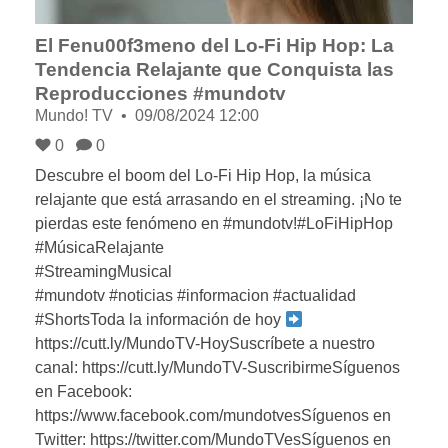
El Fenu00f3meno del Lo-Fi Hip Hop: La
Tendencia Relajante que Conquista las
Reproducciones #mundotv
Mundo! TV
09/08/2024 12:00
0
0
Descubre el boom del Lo-Fi Hip Hop, la música
relajante que está arrasando en el streaming. ¡No te
pierdas este fenómeno en #mundotv!#LoFiHipHop
#MúsicaRelajante
#StreamingMusical
#mundotv #noticias #informacion #actualidad
#ShortsToda la información de hoy
https://cutt.ly/MundoTV-HoySuscríbete a nuestro
canal: https://cutt.ly/MundoTV-SuscribirmeSíguenos
en Facebook:
https://www.facebook.com/mundotvesSíguenos en
Twitter: https://twitter.com/MundoTVesSíguenos en