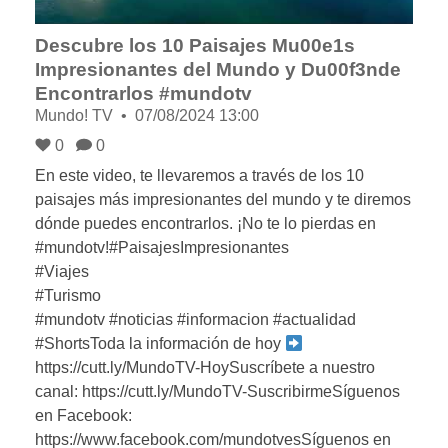
Descubre los 10 Paisajes Mu00e1s
Impresionantes del Mundo y Du00f3nde
Encontrarlos #mundotv
Mundo! TV
07/08/2024 13:00
0
0
En este video, te llevaremos a través de los 10
paisajes más impresionantes del mundo y te diremos
dónde puedes encontrarlos. ¡No te lo pierdas en
#mundotv!#PaisajesImpresionantes
#Viajes
#Turismo
#mundotv #noticias #informacion #actualidad
#ShortsToda la información de hoy
https://cutt.ly/MundoTV-HoySuscríbete a nuestro
canal: https://cutt.ly/MundoTV-SuscribirmeSíguenos
en Facebook:
https://www.facebook.com/mundotvesSíguenos en