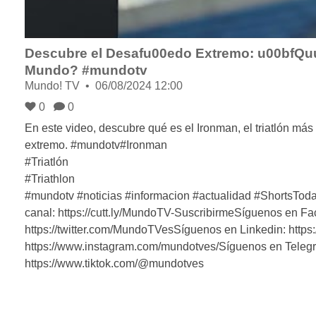
Descubre el Desafu00edo Extremo: u00bfQuu0
Mundo? #mundotv
Mundo! TV
06/08/2024 12:00
0
0
En este video, descubre qué es el Ironman, el triatlón más
extremo. #mundotv#Ironman
#Triatlón
#Triathlon
#mundotv #noticias #informacion #actualidad #ShortsToda
canal: https://cutt.ly/MundoTV-SuscribirmeSíguenos en F
https://twitter.com/MundoTVesSíguenos en Linkedin: htt
https://www.instagram.com/mundotves/Síguenos en Telegr
https://www.tiktok.com/@mundotves