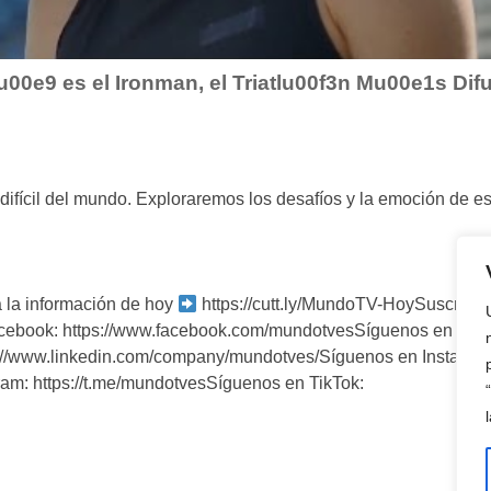
0e9 es el Ironman, el Triatlu00f3n Mu00e1s Difu
 difícil del mundo. Exploraremos los desafíos y la emoción de e
 la información de hoy
https://cutt.ly/MundoTV-HoySuscríbet
acebook: https://www.facebook.com/mundotvesSíguenos en Twitt
ps://www.linkedin.com/company/mundotves/Síguenos en Instagra
am: https://t.me/mundotvesSíguenos en TikTok: