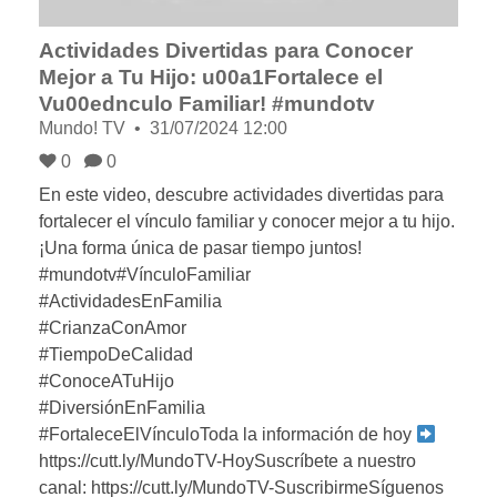
Actividades Divertidas para Conocer
Mejor a Tu Hijo: u00a1Fortalece el
Vu00ednculo Familiar! #mundotv
Mundo! TV
31/07/2024 12:00
0
0
En este video, descubre actividades divertidas para
fortalecer el vínculo familiar y conocer mejor a tu hijo.
¡Una forma única de pasar tiempo juntos!
#mundotv#VínculoFamiliar
#ActividadesEnFamilia
#CrianzaConAmor
#TiempoDeCalidad
#ConoceATuHijo
#DiversiónEnFamilia
#FortaleceElVínculoToda la información de hoy
https://cutt.ly/MundoTV-HoySuscríbete a nuestro
canal: https://cutt.ly/MundoTV-SuscribirmeSíguenos