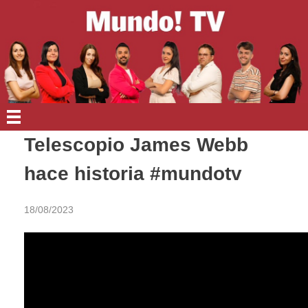
EN PORTADA
Telescopio James Webb
hace historia #mundotv
18/08/2023