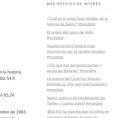
MÁS NOTICIAS DE INTERÉS
¿Cuál es el juego más vendido de la
historia de Japón? #mundotv
El origen del casco de moto
#mundotv
Nuestro cerebro podría estar
encogiendo por el cambio climático
#mundotv
¿Por qué hay personas zurdas y
personas diestras? #mundotv
la historia.
día 54,6
La quema del Corán en Suecia y
Dinamarca ¿Por qué está pasando?
#mundotv
en 65,24
Nuevo sistema de monetización en
Twitter ¿Cuánto paga? #mundotv
‘Blob frío’ la mancha que se enfría en
iembre de 1993,
el océano mientras el resto se