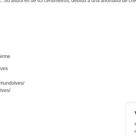
. Su altura es de 63 centímetros, debido a una anomalía de cr
birme
tves
/mundotves/
tves/