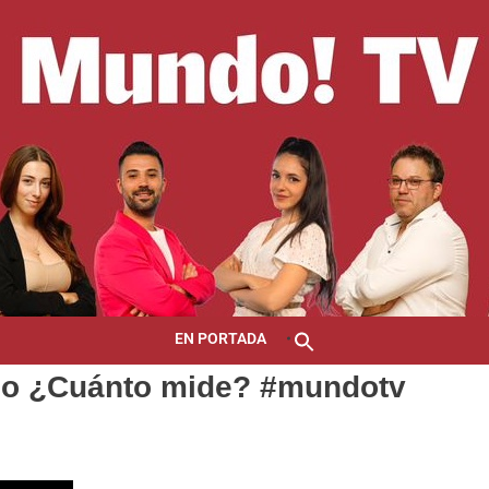
EN PORTADA
do ¿Cuánto mide? #mundotv