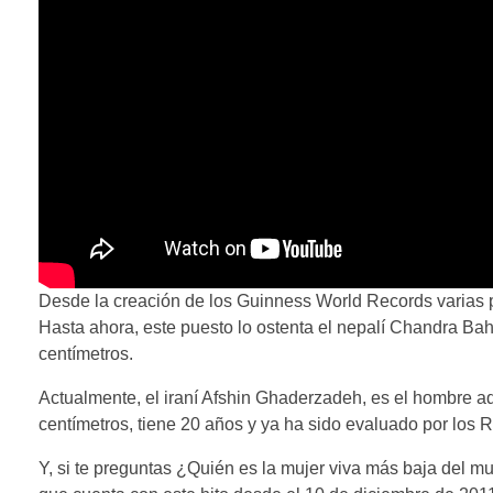
Desde la creación de los Guinness World Records varias p
Hasta ahora, este puesto lo ostenta el nepalí Chandra Ba
centímetros.
Actualmente, el iraní Afshin Ghaderzadeh, es el hombre a
centímetros, tiene 20 años y ya ha sido evaluado por los
Y, si te preguntas ¿Quién es la mujer viva más baja del m