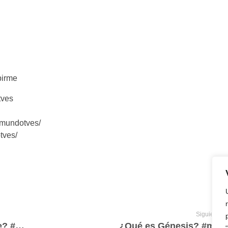
birme
tves
/mundotves/
tves/
Siguiente e
¿Por qué el mar se está poniendo verde? #mundotv
¿Qué es Génesis? #mun