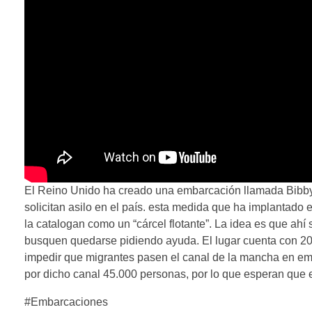
El Reino Unido ha creado una embarcación llamada Bibby 
solicitan asilo en el país. esta medida que ha implantado
la catalogan como un “cárcel flotante”. La idea es que ahí
busquen quedarse pidiendo ayuda. El lugar cuenta con 20
impedir que migrantes pasen el canal de la mancha en emb
por dicho canal 45.000 personas, por lo que esperan que 
#Embarcaciones