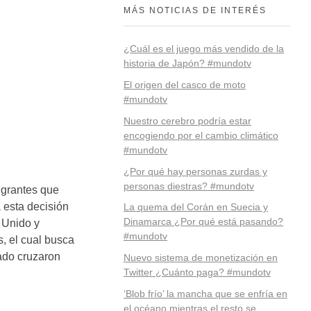
MÁS NOTICIAS DE INTERÉS
¿Cuál es el juego más vendido de la
historia de Japón? #mundotv
El origen del casco de moto
#mundotv
Nuestro cerebro podría estar
encogiendo por el cambio climático
#mundotv
¿Por qué hay personas zurdas y
personas diestras? #mundotv
igrantes que
 esta decisión
La quema del Corán en Suecia y
Dinamarca ¿Por qué está pasando?
o Unido y
#mundotv
, el cual busca
ado cruzaron
Nuevo sistema de monetización en
Twitter ¿Cuánto paga? #mundotv
‘Blob frío’ la mancha que se enfría en
el océano mientras el resto se