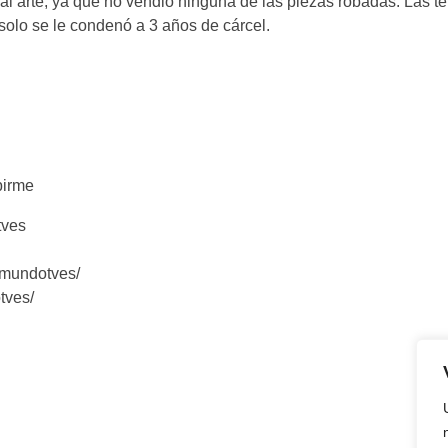
al arte, ya que no vendió ninguna de las piezas robadas. Las t
solo se le condenó a 3 años de cárcel.
birme
tves
/mundotves/
tves/