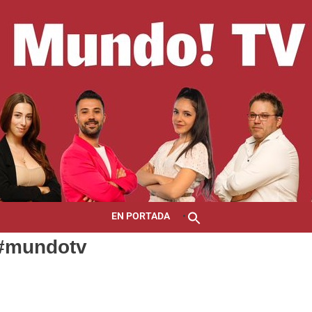
EN PORTADA
a #mundotv