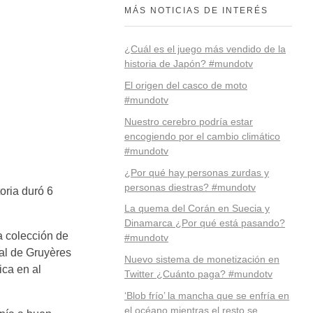
MÁS NOTICIAS DE INTERÉS
¿Cuál es el juego más vendido de la
historia de Japón? #mundotv
El origen del casco de moto
#mundotv
Nuestro cerebro podría estar
encogiendo por el cambio climático
#mundotv
¿Por qué hay personas zurdas y
personas diestras? #mundotv
oria duró 6
La quema del Corán en Suecia y
Dinamarca ¿Por qué está pasando?
a colección de
#mundotv
val de Gruyères
Nuevo sistema de monetización en
ica en al
Twitter ¿Cuánto paga? #mundotv
‘Blob frío’ la mancha que se enfría en
el océano mientras el resto se