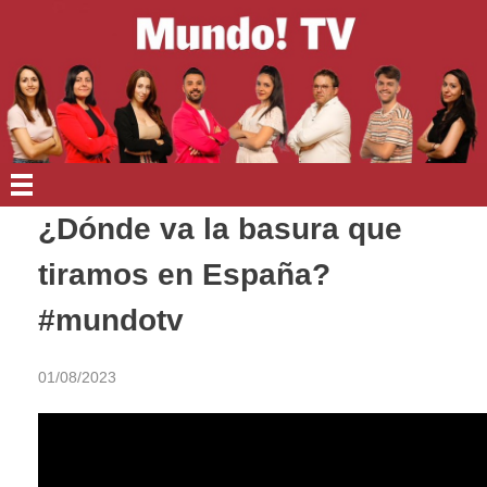
EN PORTADA
¿Dónde va la basura que
tiramos en España?
#mundotv
01/08/2023