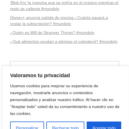
‘Blob frío’ la mancha que se enfría en el océano mientras el
resto se calienta #mundotv
Disney+ anuncia subida de precios ¿Cuánto pasará a
costar la subscripción? #mundotv
¿Quién es Will de Stranger Things? #mundotv
¿Qué alimentos ayudan a eliminar el colesterol? #mundotv
Valoramos tu privacidad
Usamos cookies para mejorar su experiencia de
navegación, mostrarle anuncios o contenidos
personalizados y analizar nuestro tráfico. Al hacer clic en
“Aceptar todo” usted da su consentimiento a nuestro uso de
las cookies.
Youtube
Facebook
Twitter
Linkedin
Instagram
Telegram
Personalizar
Rechazar todo
Aceptar todo