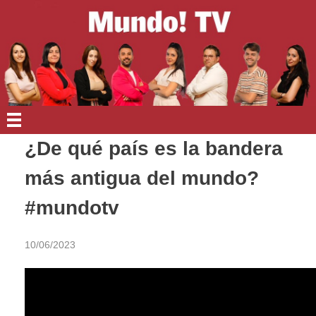
EN PORTADA
¿De qué país es la bandera
más antigua del mundo?
#mundotv
10/06/2023