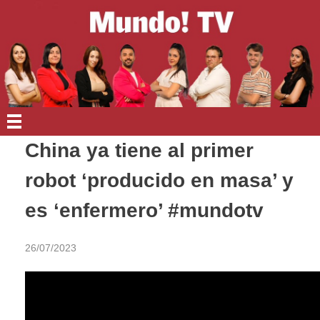
EN PORTADA
China ya tiene al primer
robot ‘producido en masa’ y
es ‘enfermero’ #mundotv
26/07/2023