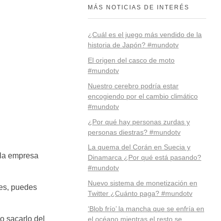
MÁS NOTICIAS DE INTERÉS
¿Cuál es el juego más vendido de la
historia de Japón? #mundotv
El origen del casco de moto
#mundotv
Nuestro cerebro podría estar
encogiendo por el cambio climático
#mundotv
¿Por qué hay personas zurdas y
personas diestras? #mundotv
La quema del Corán en Suecia y
e la empresa
Dinamarca ¿Por qué está pasando?
#mundotv
Nuevo sistema de monetización en
jes, puedes
Twitter ¿Cuánto paga? #mundotv
‘Blob frío’ la mancha que se enfría en
o sacarlo del
el océano mientras el resto se